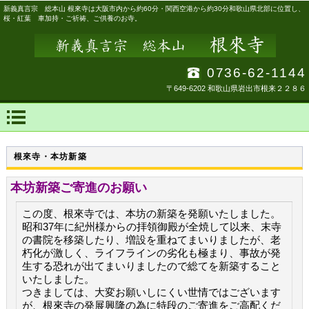
新義真言宗 総本山 根來寺は大阪市内から約60分・関西空港から約30分和歌山県北部に位置し、
桜・紅葉 車加持・ご祈祷、ご供養のお寺。
0736-62-1144
〒649-6202 和歌山県岩出市根来２２８６
根來寺・本坊新築
本坊新築ご寄進のお願い
この度、根來寺では、本坊の新築を発願いたしました。
昭和37年に紀州様からの拝領御殿が全焼して以来、末寺
の書院を移築したり、増設を重ねてまいりましたが、老
朽化が激しく、ライフラインの劣化も極まり、事故が発
生する恐れが出てまいりましたので総てを新築すること
いたしました。
つきましては、大変お願いしにくい世情ではございます
が、根來寺の発展興隆の為に特段のご寄進をご高配くだ