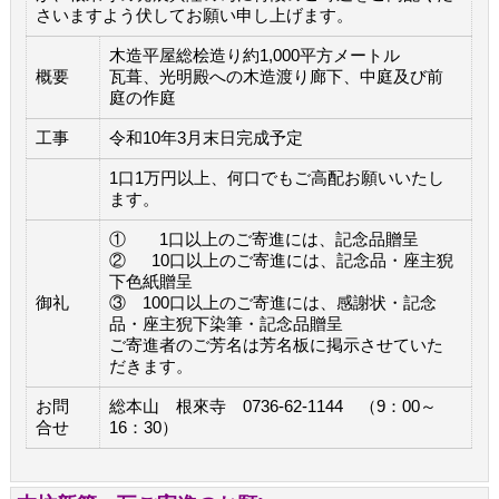
さいますよう伏してお願い申し上げます。
木造平屋総桧造り約1,000平方メートル
概要
瓦葺、光明殿への木造渡り廊下、中庭及び前
庭の作庭
工事
令和10年3月末日完成予定
1口1万円以上、何口でもご高配お願いいたし
ます。
① 1口以上のご寄進には、記念品贈呈
② 10口以上のご寄進には、記念品・座主猊
下色紙贈呈
御礼
③ 100口以上のご寄進には、感謝状・記念
品・座主猊下染筆・記念品贈呈
ご寄進者のご芳名は芳名板に掲示させていた
だきます。
お問
総本山 根來寺 0736-62-1144 （9：00～
合せ
16：30）