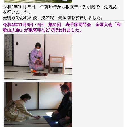
令和4年10月28日 午前10時から根來寺・光明殿で「先徳忌」
を行いました。
光明殿でお勤め後、奥の院・先師廟を参拝しました。
令和4年11月8日・9日 第81回 表千家同門会 全国大会「和
歌山大会」が根來寺などで行われました。