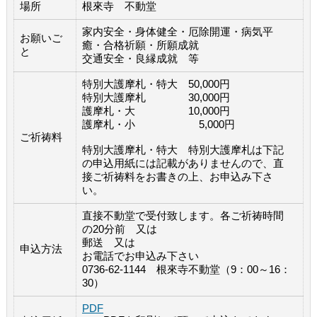
場所
根來寺 不動堂
家内安全・身体健全・厄除開運・病気平
お願いご
癒・合格祈願・所願成就
と
交通安全・良縁成就 等
特別大護摩札・特大 50,000円
特別大護摩札 30,000円
護摩札・大 10,000円
護摩札・小 5,000円
ご祈祷料
特別大護摩札・特大 特別大護摩札は下記
の申込用紙には記載がありませんので、直
接ご祈祷料をお書きの上、お申込み下さ
い。
直接不動堂で受付致します。各ご祈祷時間
の20分前 又は
郵送 又は
申込方法
お電話でお申込み下さい
0736-62-1144 根來寺不動堂（9：00～16：
30）
PDF