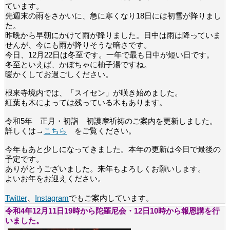
ています。
先週末の雨をさかいに、急に寒くなり18日には初雪が降りまし
た。
昨晩から早朝にかけて雨が降りました。日中は雨は降っていま
せんが、今にも雨が降りそうな暗さです。
今日、12月22日は冬至です。一年で最も日中が短い日です。
冬至といえば、かぼちゃに柚子湯ですね。
暖かくしてお過ごしください。
根來寺境内では、「スイセン」が咲き始めました。
紅葉も木によっては残っている木もあります。
令和5年 正月・初詣 初護摩祈祷のご案内を更新しました。
詳しくは→
こちら
をご覧ください。
今年もあと少しになってきました。本年の更新は今日で最後の
予定です。
ありがとうございました。来年もよろしくお願いします。
よいお年をお迎えください。
Twitter
、
Instagram
でもご案内しています。
令和4年12月11日19時から陀羅尼会・12日10時から報恩講を行
いました。