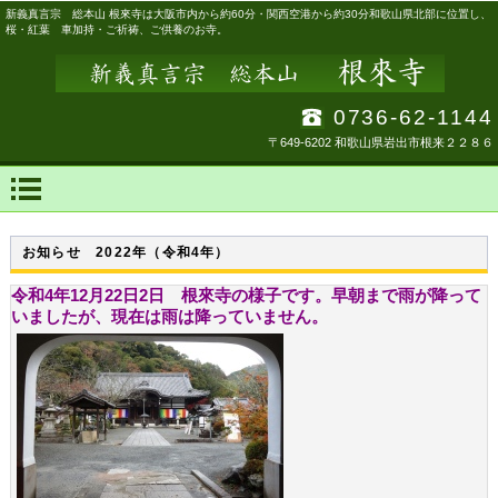
新義真言宗 総本山 根來寺は大阪市内から約60分・関西空港から約30分和歌山県北部に位置し、
桜・紅葉 車加持・ご祈祷、ご供養のお寺。
0736-62-1144
〒649-6202 和歌山県岩出市根来２２８６
お知らせ 2022年（令和4年）
令和4年12月22日2日 根來寺の様子です。早朝まで雨が降って
いましたが、現在は雨は降っていません。