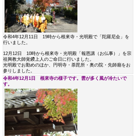
令和4年12月11日 19時から根來寺・光明殿で「陀羅尼会」を
行いました。
12月12日 10時から根來寺・光明殿「報恩講（お仏事）」を宗
祖興教大師覚鑁上人のご命日に行いました。
光明殿でお勤めのほか、円明寺・荼毘所・奥の院・先師廟をお
参りしました。
令和4年12月1日 根來寺の様子です。雲が多く風が冷たいで
す。