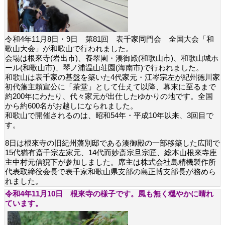
令和4年11月8日・9日 第81回 表千家同門会 全国大会「和
歌山大会」が和歌山で行われました。
会場は根來寺(岩出市)、養翠園・湊御殿(和歌山市)、和歌山城ホ
ール(和歌山市)、琴ノ浦温山荘園(海南市)で行われました。
和歌山は表千家の基盤を築いた4代家元・江岑宗左が紀州徳川家
初代藩主頼宣公に「茶堂」として仕えて以降、幕末に至るまで
約200年にわたり、代々家元が出仕したゆかりの地です。全国
から約600名がお越しになられました。
和歌山で開催されるのは、昭和54年・平成10年以来、3回目で
す。
8日は根來寺の旧紀州藩別邸である湊御殿の一部移築した広間で
15代猶有斎千宗左家元、14代而妙斎宗旦宗匠、総本山根來寺座
主中村元信猊下が参加しました。席主は株式会社島精機製作所
代表取締役会長で表千家和歌山県支部の島正博支部長が務めら
れました。
令和4年11月10日 根來寺の様子です。風も無く穏やかに晴れ
ています。