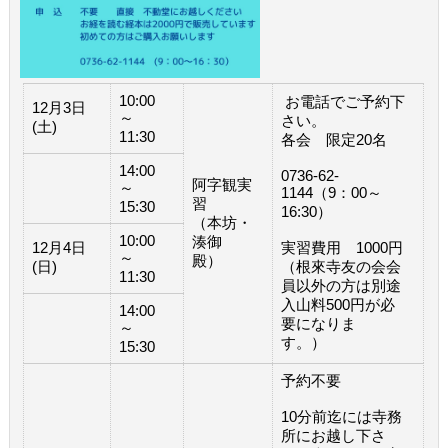
10:00
お電話でご予約下
12月3日
～
さい。
(土)
11:30
各会 限定20名
14:00
0736-62-
阿字観実
～
1144（9：00～
習
15:30
16:30）
（本坊・
10:00
湊御
12月4日
実習費用 1000円
～
殿）
(日)
（根來寺友の会会
11:30
員以外の方は別途
入山料500円が必
14:00
要になりま
～
す。）
15:30
予約不要
10分前迄には寺務
所にお越し下さ