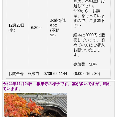
直接、不動堂にお
越し下さい。
6:00から「お護
摩」を行っていま
お経を読
すので、ご参加下
12月28日
む会
さい。
6:30～
(水）
(不動
経本は2000円で販
堂）
売しています。初
めての方はご購入
お願いいたしま
す。
参加費 無料
お問合せ 根來寺 0736-62-1144 （9:00～16：30）
令和4年11月24日 根來寺の様子です。雲が多いですが、晴れ
ています。