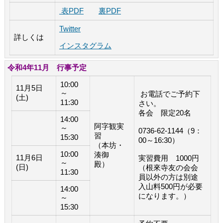
表PDF
裏PDF
Twitter
詳しくは
インスタグラム
令和4年11月 行事予定
10:00
11月5日
～
お電話でご予約下
(土)
11:30
さい。
各会 限定20名
14:00
阿字観実
～
0736-62-1144（9：
習
15:30
00～16:30）
（本坊・
10:00
湊御
11月6日
実習費用 1000円
～
殿）
(日)
（根來寺友の会会
11:30
員以外の方は別途
入山料500円が必要
14:00
になります。）
～
15:30