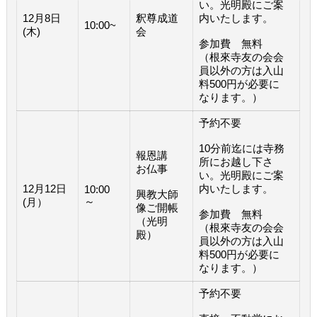
い。光明殿にご案
12月8日
釈尊成道
内いたします。
10:00~
(木)
会
参加費 無料
（根來寺友の会会
員以外の方は入山
料500円が必要に
なります。）
予約不要
10分前迄には寺務
報恩講
所にお越し下さ
お仏事
い。光明殿にご案
12月12日
内いたします。
10:00
興教大師
～
(月）
像ご開帳
参加費 無料
（光明
（根來寺友の会会
殿）
員以外の方は入山
料500円が必要に
なります。）
予約不要