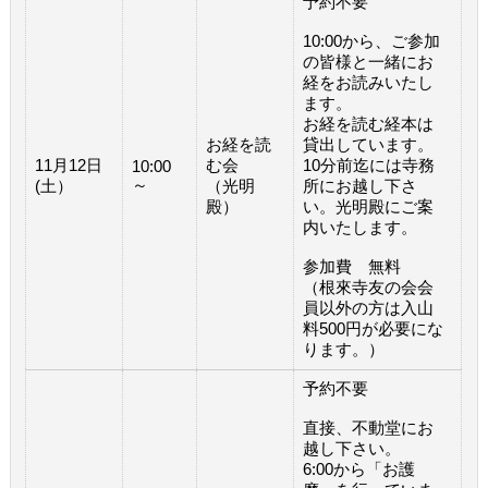
予約不要
10:00から、ご参加
の皆様と一緒にお
経をお読みいたし
ます。
お経を読む経本は
お経を読
貸出しています。
11月12日
む会
10分前迄には寺務
10:00
～
(土）
（光明
所にお越し下さ
殿）
い。光明殿にご案
内いたします。
参加費 無料
（根來寺友の会会
員以外の方は入山
料500円が必要にな
ります。）
予約不要
直接、不動堂にお
越し下さい。
6:00から「お護